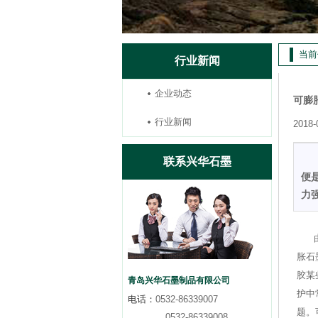
当前
行业新闻
企业动态
可膨
行业新闻
2018-
联系兴华石墨
便
力
胀石
胶某
青岛兴华石墨制品有限公司
护中
电话：
0532-86339007
题。
0532-86339008