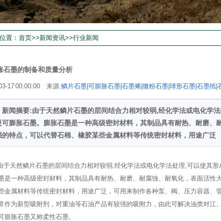
位置：
首页
>>
新闻资讯
>>
行业新闻
胀石墨的制备和质量分析
03-17 00:00:00 来源:
鳞片石墨|可膨胀石墨|石墨烯|微粉石墨|球形石墨|石墨纸|
金专用
新闻摘要:由于天然鳞片石墨的层间结合力相对较弱,经化学法或电化学法
是可膨胀石墨。膨胀石墨是一种高级密封材料，其制品具有耐热、耐磨、
强的特点，可以代替石棉、橡胶某些金属材料等传统密封材料，用途广泛
由于天然鳞片石墨的层间结合力相对较弱,经化学法或电化学法处理,可以使其形
墨是一种高级密封材料，其制品具有耐热、耐磨、耐腐蚀、耐氧化，表面活性
些金属材料等传统密封材料，用途广泛，可用来制作各种泵、阀、压力容器、
常作为新型吸附剂，对重油等石油产品有较强的吸附力，由此可解决油类对江
可膨胀石墨又称柔性石墨。