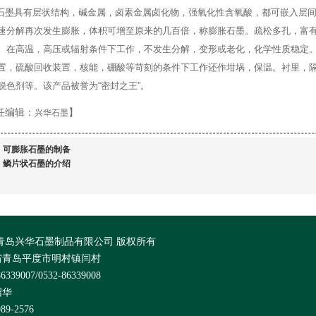
石墨具有层状结构，碱金属，卤素金属卤化物，强氧化性含氧酸，都可嵌入层
速分解再次发生膨胀，体积可增至原来的几百倍，称膨胀石墨。疏松多孔，富有弹性
。在高温，高压或辐射条件下工作，不发生分解，变形或老化，化学性质稳定。
置，硫酸回收装置，核能，硼酸等苛刻的条件下工作还作坩埚，保温。衬里，
脱色剂等。该产品被誉为“密封之王”。
任编辑：
】
兴华石墨
：
可膨胀石墨的制备
：
鳞片状石墨的介绍
ht @青岛兴华石墨制品有限公司 版权所有
省青岛平度市明村镇闫村
339007/0532-86339008
绍华
9-2576