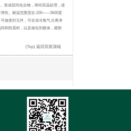
间。形成层间化合物，再经高温处理，使
。耐温范围宽在-200——3600度
可做密封元件，可在深冷氢气 分离净
隔间和防震村，以及催化剂载体，吸附
(Top) 返回页面顶端